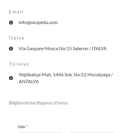
Email
info@skopedu.com
İtalya
Via Gaspare Mosca No:15 Salerno / ITALYA
Türkiye
Yeşilbahçe Mah. 1446 Sok. No:52 Muratpaşa /
ANTALYA
Bilgilendirme Başvuru Formu
İsim
*