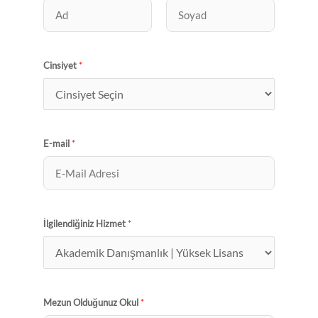
A
S
d
o
Cinsiyet
*
y
a
d
E-mail
*
İlgilendiğiniz Hizmet
*
Mezun Olduğunuz Okul
*