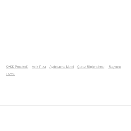
KVKK Protokolü
–
Açık Rıza
–
Aydınlatma Metni
–
Çerez Bilgilendirme
–
Başvuru
Formu