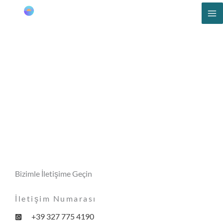
İçeriğe
atla
İletişim
Bizimle İletişime Geçin
İletişim Numarası
+39 327 775 4190